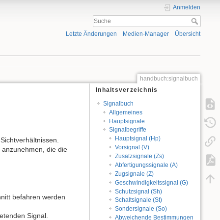
Anmelden
Letzte Änderungen
Medien-Manager
Übersicht
handbuch:signalbuch
Inhaltsverzeichnis
Signalbuch
Allgemeines
Hauptsignale
Signalbegriffe
Hauptsignal (Hp)
Sichtverhältnissen.
Vorsignal (V)
ng anzunehmen, die die
Zusatzsignale (Zs)
Abfertigungssignale (A)
Zugsignale (Z)
Geschwindigkeitssignal (G)
Schutzsignal (Sh)
hnitt befahren werden
Schaltsignale (St)
Sondersignale (So)
ietenden Signal.
Abweichende Bestimmungen