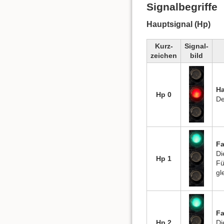
Signalbegriffe
Hauptsignal (Hp)
Kurz-
Signal-
zeichen
bild
Ha
Hp 0
De
Fa
Di
Hp 1
Fü
gl
Fa
Hp 2
Di