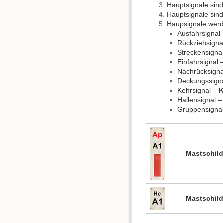
Hauptsignale sind
Hauptsignale sind
Haupsignale werd
Ausfahrsignal
Rückziehsigna
Streckensigna
Einfahrsignal 
Nachrücksigna
Deckungssign
Kehrsignal –
Hallensignal 
Gruppensigna
Mastschild
Mastschild