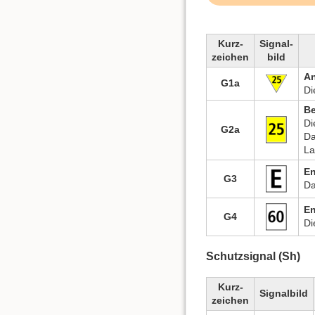
Kurz-
Signal-
zeichen
bild
An
G1a
Di
Be
Di
G2a
Da
La
En
G3
Da
En
G4
Di
Schutzsignal (Sh)
Kurz-
Signalbild
zeichen