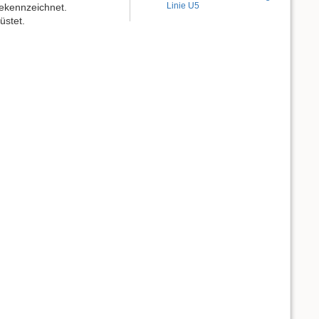
Linie U5
gekennzeichnet.
üstet.