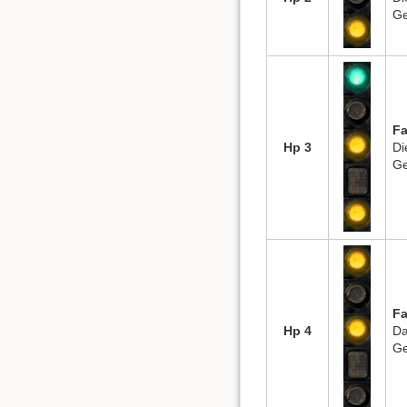
Ge
Fa
Hp 3
Di
Ge
Fa
Hp 4
Da
Ge