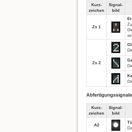
Kurz-
Signal-
zeichen
bild
Er
Zu
Zs 1
Di
si
Gl
Di
Ge
Zs 2
Di
Ke
Di
Abfertigungssignale
Kurz-
Signal-
zeichen
bild
Tü
A2
Da