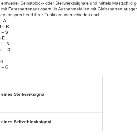
 entweder Selbstblock- oder Stellwerkssignale und mittels Mastschild 
 mit Fahrsperrenauslösern, in Ausnahmefällen mit Gleissperren ausger
en entsprechend ihrer Funktion unterschieden nach:
 –
A
l –
R
l –
S
–
E
l –
N
al –
D
K
–
H
l –
G
 eines Stellwerksignal
 eines Selbstblocksignal