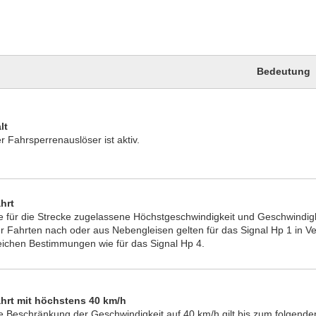
Bedeutung
lt
r Fahrsperrenauslöser ist aktiv.
hrt
e für die Strecke zugelassene Höchstgeschwindigkeit und Geschwindigk
r Fahrten nach oder aus Nebengleisen gelten für das Signal Hp 1 in V
eichen Bestimmungen wie für das Signal Hp 4.
hrt mit höchstens 40 km/h
e Beschränkung der Geschwindigkeit auf 40 km/h gilt bis zum folgende