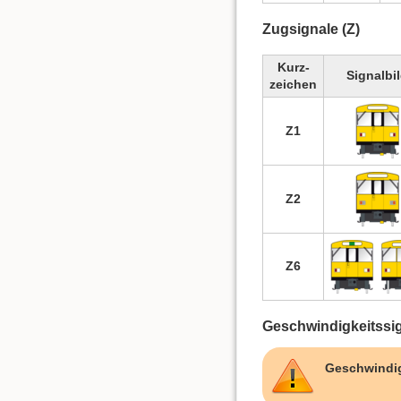
Zugsignale (Z)
Kurz-
Signalbi
zeichen
Z1
Z2
Z6
Geschwindigkeitssig
Geschwindig