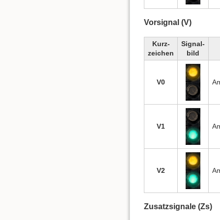
Vorsignal (V)
Kurz-
Signal-
zeichen
bild
V0
Am
V1
Am
V2
Am
Zusatzsignale (Zs)