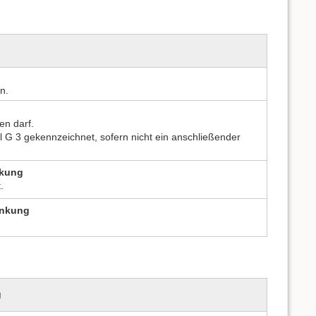
n.
en darf.
 G 3 gekennzeichnet, sofern nicht ein anschließender
nkung
.
änkung
g