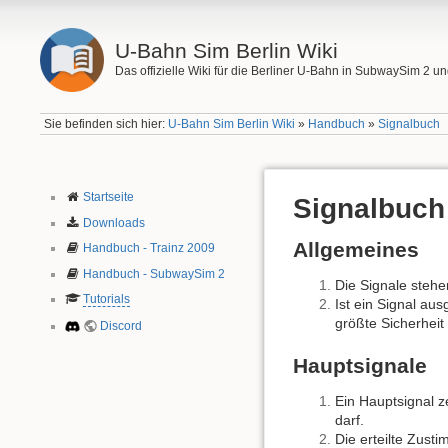
U-Bahn Sim Berlin Wiki
Das offizielle Wiki für die Berliner U-Bahn in SubwaySim 2 un
Sie befinden sich hier:
U-Bahn Sim Berlin Wiki
»
Handbuch
»
Signalbuch
Startseite
Signalbuch
Downloads
Allgemeines
Handbuch - Trainz 2009
Handbuch - SubwaySim 2
Die Signale stehe
Tutorials
Ist ein Signal au
größte Sicherheit
Discord
Hauptsignale
Ein Hauptsignal z
darf.
Die erteilte Zust